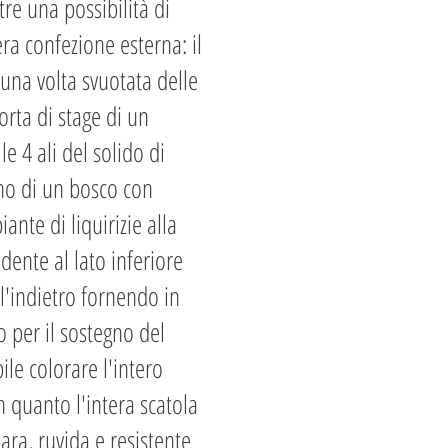
tre una possibilità di
tera confezione esterna: il
 una volta svuotata delle
sorta di stage di un
e 4 ali del solido di
egno di un bosco con
ante di liquirizie alla
dente al lato inferiore
ll'indietro fornendo in
 per il sostegno del
bile colorare l'intero
n quanto l'intera scatola
iara, ruvida e resistente