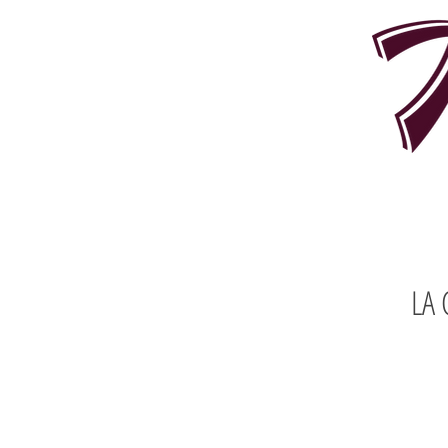
LA 
d