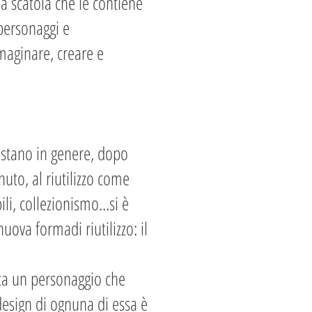
 la scatola che le contiene
personaggi e
maginare, creare e
restano in genere, dopo
nuto, al riutilizzo come
i, collezionismo...si è
uova formadi riutilizzo: il
orta un personaggio che
design di ognuna di essa è