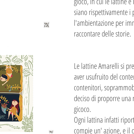
gioco, in cui le lattine e
siano rispettivamente i 
l'ambientazione per im
raccontare delle storie.
Le lattine Amarelli si p
aver usufruito del conte
contenitori, soprammobil
deciso di proporre una n
gicoco.
Ogni lattina infatti rip
compie un' azione, e il 