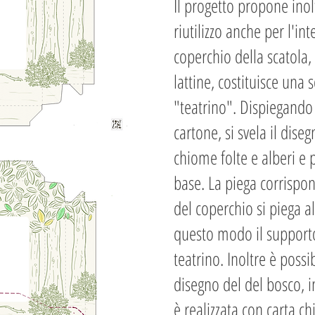
Il progetto propone inol
riutilizzo anche per l'in
coperchio della scatola,
lattine, costituisce una 
"teatrino". Dispiegando l
cartone, si svela il dis
chiome folte e alberi e pi
base. La piega corrispon
del coperchio si piega a
questo modo il supporto
teatrino. Inoltre è possi
disegno del del bosco, i
è realizzata con carta ch